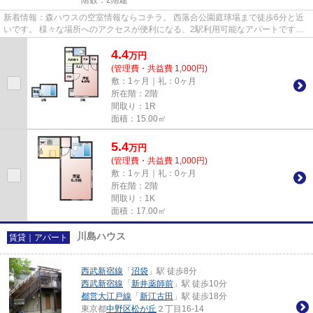
新着情報：森ハウスの空室情報ならコチラ。 西落合公園庭球場まで徒歩6分と近
いです。 様々な場所へのアクセスが便利になる、2駅利用可能なアパートです。
最上階の物件です。 ご来店...
4.4
万
円
(管理費・共益費 1,000円)
敷：1ヶ月｜礼：0ヶ月
所在階：2階
間取り：1R
面積：15.00㎡
5.4
万
円
(管理費・共益費 1,000円)
敷：1ヶ月｜礼：0ヶ月
所在階：2階
間取り：1K
面積：17.00㎡
川島ハウス
賃貸｜アパート
西武新宿線
「
沼袋
」駅 徒歩8分
西武新宿線
「
新井薬師前
」駅 徒歩10分
都営大江戸線
「
新江古田
」駅 徒歩18分
東京都
中野区
松が丘
２丁目16-14