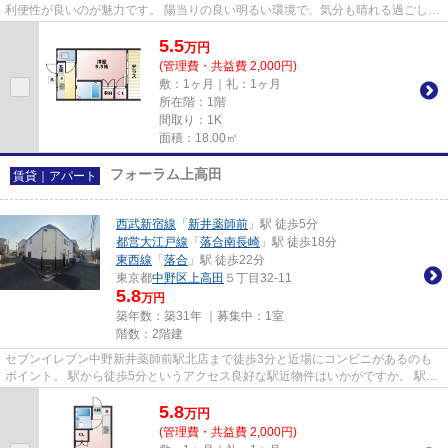
利便性が良いのが魅力です。 陽当りの良い明るい環境で、気分も晴れる過ごしや
すい物件です。 初期費用の...
5.5
万
円
(管理費・共益費 2,000円)
敷：1ヶ月｜礼：1ヶ月
所在階：1階
間取り：1K
面積：18.00㎡
フォーラム上高田
賃貸｜アパート
西武新宿線
「
新井薬師前
」駅 徒歩5分
都営大江戸線
「
落合南長崎
」駅 徒歩18分
東西線
「
落合
」駅 徒歩22分
東京都
中野区
上高田
５丁目32-11
5.8
万円
築年数：築31年 ｜募集中：
1室
階数：2階建
セブンイレブン中野新井薬師前駅北店‎まで徒歩3分と近場にコンビニがあるのも
ポイント。 駅から徒歩5分というアクセス良好な駅近物件はいかがですか。 駅ま
で平坦な物件で、ラクに駅ま...
5.8
万
円
(管理費・共益費 2,000円)