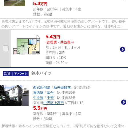
5.4
万円
築年数：築62年 ｜募集中：
1室
階数：2階建
西友沼袋店まで453mです。2駅利用可能な利便性の高いアパートです。使い勝手
の良いアパートでイチオシの物件です。通勤やお出かけに便利な、徒歩8分に駅
のある物件です。ハルタホーム...
5.4
万
円
(管理費・共益費 -)
敷：1ヶ月｜礼：1ヶ月
所在階：2階
間取り：1DK
面積：24.30㎡
鈴木ハイツ
賃貸｜アパート
西武新宿線
「
新井薬師前
」駅 徒歩2分
東西線
「
落合
」駅 徒歩19分
中央線
「
中野
」駅 徒歩22分
東京都
中野区
上高田
５丁目41-12
5.5
万円
築年数：築58年 ｜募集中：
1室
階数：2階建
新着情報：鈴木ハイツの空室情報ならコチラ。 2駅利用可能な物件なので交通の