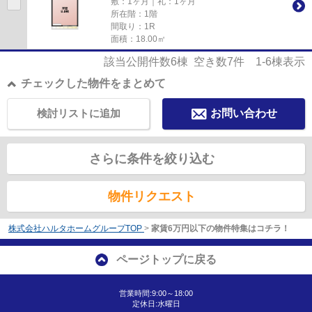
敷：1ヶ月｜礼：1ヶ月
所在階：1階
間取り：1R
面積：18.00㎡
該当公開件数
6
棟 空き数
7
件
1-6
棟表示
チェックした物件をまとめて
検討リストに追加
お問い合わせ
さらに条件を絞り込む
物件リクエスト
株式会社ハルタホームグループTOP
>
家賃6万円以下の物件特集はコチラ！
ページトップに戻る
営業時間:9:00～18:00
定休日:水曜日