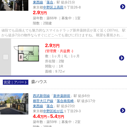
東西線
「
落合
」駅 徒歩21分
東京都
中野区
上高田
５丁目26-8
2.9
万円
築年数：築66年 ｜募集中：
1室
階数：2階建
値段でも品揃えでも魅力的なスマイルドラッグ新井薬師店が直ぐ近く(307m)。 駅
から徒歩7分の物件ならすぐにどこへでも遊びに行けますね。 眺望を重視される
方にはおすすめの綺麗な景色...
2.9
万
円
(管理費・共益費 -)
敷：1ヶ月｜礼：1ヶ月
所在階：2階
間取り：1R
面積：9.72㎡
森ハウス
賃貸｜アパート
西武新宿線
「
新井薬師前
」駅 徒歩6分
都営大江戸線
「
落合南長崎
」駅 徒歩17分
東西線
「
落合
」駅 徒歩23分
東京都
中野区
松が丘
１丁目29-3
4.4
5.4
万円～
万円
築年数：築59年 ｜募集中：
2室
階数：2階建