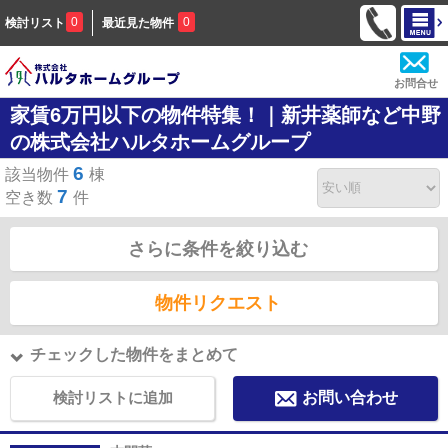
0
0
検討リスト
最近見た物件
お問合せ
家賃6万円以下の物件特集！｜新井薬師など中野
の株式会社ハルタホームグループ
6
該当物件
棟
7
空き数
件
さらに条件を絞り込む
物件リクエスト
チェックした物件をまとめて
検討リストに追加
お問い合わせ