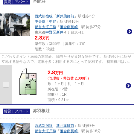
本間荘
賃貸｜アパート
西武新宿線
「
新井薬師前
」駅 徒歩6分
中央線
「
中野
」駅 徒歩16分
都営大江戸線
「
落合南長崎
」駅 徒歩27分
東京都
中野区
新井
４丁目16-11
2.8
万円
築年数：築55年 ｜募集中：
1室
階数：2階建
こだわりポイント満載の本間荘。 陽当たりが良好な物件です。 駅徒歩6分に駅が
立地する物件なので、電車を多く利用する方にとって便利です。 初期費用はカー
ドで決済いただけます。 あ...
2.8
万
円
(管理費・共益費 2,000円)
敷：1ヶ月｜礼：1ヶ月
所在階：2階
間取り：1R
面積：9.31㎡
赤羽根荘
賃貸｜アパート
西武新宿線
「
新井薬師前
」駅 徒歩7分
都営大江戸線
「
落合南長崎
」駅 徒歩18分