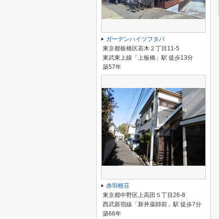
ガーデンハイツフタバ
東京都板橋区若木２丁目11-5
東武東上線「上板橋」駅 徒歩13分
築57年
赤羽根荘
東京都中野区上高田５丁目26-8
西武新宿線「新井薬師前」駅 徒歩7分
築66年