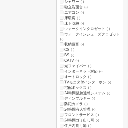
シャワー
(-)
独立洗面台
(-)
エアコン
(-)
床暖房
(-)
床下収納
(-)
ウォークインクロゼット
(-)
ウォークインシューズクロゼット
(-)
収納豊富
(-)
CS
(-)
BS
(-)
CATV
(-)
光ファイバー
(-)
インターネット対応
(-)
オートロック
(-)
TVモニタ付インターホン
(-)
宅配ボックス
(-)
24時間緊急通報システム
(-)
ディンプルキー
(-)
防犯カメラ
(-)
24時間有人管理
(-)
フロントサービス
(-)
24時間ゴミ出し可
(-)
住戸内覧可能
(-)