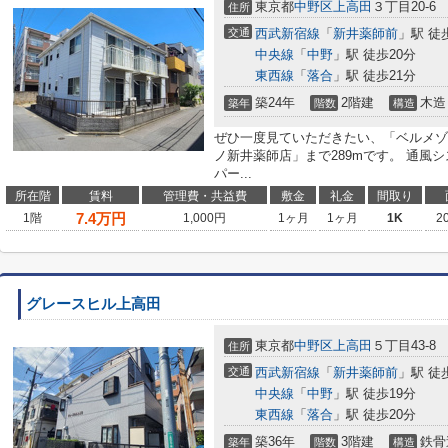
東京都
中野区
上高田
３丁目20-6
住所
交通
西武新宿線
「
新井薬師前
」駅 徒
中央線
「
中野
」駅 徒歩20分
東西線
「
落合
」駅 徒歩21分
築24年
2階建
木造
築年
階数
構造
ぜひ一度見ていただきたい、「ベルメゾ
ノ新井薬師店」まで289mです。 通風
パー...
所在階
賃料
管理費・共益費
敷金
礼金
間取り
7.4
万円
1階
1,000円
1ヶ月
1ヶ月
1K
2
グレースヒル上高田
東京都
中野区
上高田
５丁目43-8
住所
交通
西武新宿線
「
新井薬師前
」駅 徒
中央線
「
中野
」駅 徒歩19分
東西線
「
落合
」駅 徒歩20分
築36年
3階建
鉄骨
築年
階数
構造