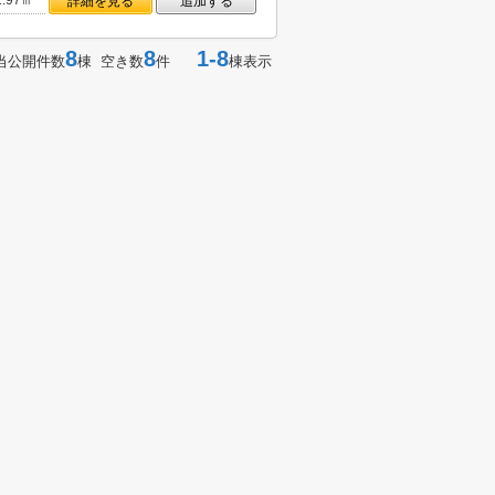
2.97㎡
詳細を見る
追加する
8
8
1-8
当公開件数
棟 空き数
件
棟表示