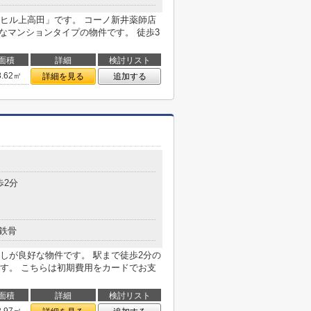
ヒル上高田」です。 コーノ新井薬師店
なマンションタイプの物件です。 徒歩3
面積
詳細
検討リスト
8.62㎡
詳細を見る
追加する
歩2分
鉄骨
しが良好な物件です。 駅まで徒歩2分の
す。 こちらは初期費用をカードでお支
面積
詳細
検討リスト