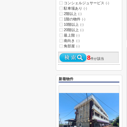
コンシェルジュサービス
(-)
駐車場あり
(-)
2階以上
(-)
1階の物件
(-)
10階以上
(-)
20階以上
(-)
最上階
(-)
南向き
(-)
角部屋
(-)
8
件が該当
新着物件