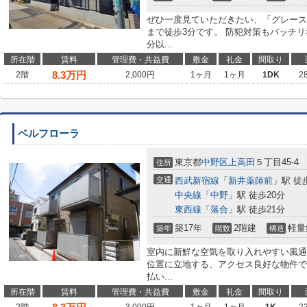
ぜひ一度見ていただきたい、「グレース
まで徒歩3分です。 防犯対策もバッチリ
分以...
所在階
賃料
管理費・共益費
敷金
礼金
間取り
8.3
万円
2階
2,000円
1ヶ月
1ヶ月
1DK
2
ベルフローラ
東京都
中野区
上高田
５丁目45-4
住所
交通
西武新宿線
「
新井薬師前
」駅 徒
中央線
「
中野
」駅 徒歩20分
東西線
「
落合
」駅 徒歩21分
築17年
2階建
軽量
築年
階数
構造
室内に新鮮な空気を取り入れやすい風通
位置に立地する、アクセス良好な物件で
払い...
所在階
賃料
管理費・共益費
敷金
礼金
間取り