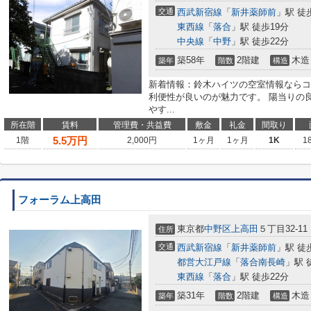
交通
西武新宿線
「
新井薬師前
」駅 徒
東西線
「
落合
」駅 徒歩19分
中央線
「
中野
」駅 徒歩22分
築58年
2階建
木造
築年
階数
構造
新着情報：鈴木ハイツの空室情報ならコ
利便性が良いのが魅力です。 陽当りの
やす...
所在階
賃料
管理費・共益費
敷金
礼金
間取り
5.5
万円
1階
2,000円
1ヶ月
1ヶ月
1K
1
フォーラム上高田
東京都
中野区
上高田
５丁目32-11
住所
交通
西武新宿線
「
新井薬師前
」駅 徒
都営大江戸線
「
落合南長崎
」駅 
東西線
「
落合
」駅 徒歩22分
築31年
2階建
木造
築年
階数
構造