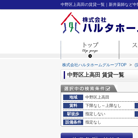
中野区上高田の賃貸一覧｜新井薬師など中
株式会社ハルタホームグループTOP
>
中野区上高田 賃貸一覧
地域
中野区上高田
賃料
下限なし～上限なし
駅徒歩
指定しない
設備条件
指定なし