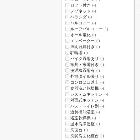
ロフト付き
(-)
メゾネット
(-)
ベランダ
(-)
バルコニー
(-)
ルーフバルコニー
(-)
オール電化
(-)
エレベーター
(-)
照明器具付き
(-)
駐輪場
(-)
バイク置場あり
(-)
家具・家電付き
(-)
洗濯機置場有
(-)
外観タイル張り
(-)
コンロ２口以上
(-)
食器洗い乾燥機
(-)
システムキッチン
(-)
対面式キッチン
(-)
バス・トイレ別
(-)
追焚機能浴室
(-)
浴室乾燥機
(-)
温水洗浄便座
(-)
洗面台
(-)
洗髪洗面化粧台
(-)