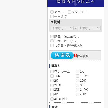
アパート
マンション
一戸建て
▼賃料
～
敷金・保証金なし
礼金・敷引なし
共益費・管理費込み
8
件が該当
間取り
ワンルーム
1K
1DK
1LDK
2K
2DK
2LDK
3K
3DK
3LDK
4K
4DK
4LDK以上
面積