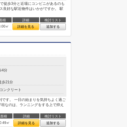
まで徒歩3分と近場にコンビニがあるのも
セス良好な駅近物件はいかがですか。 駅
面積
詳細
検討リスト
8.00㎡
詳細を見る
追加する
歩4分
徒歩21分
コンクリート
利です。 一日の始まりを気持ちよく過ご
平坦なのは、ランニングをする上で抑え
面積
詳細
検討リスト
0.49㎡
詳細を見る
追加する