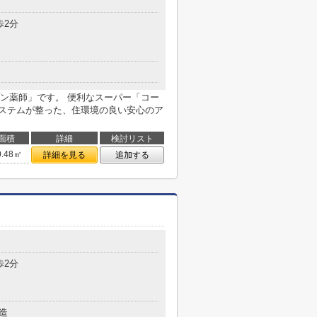
歩2分
ン薬師」です。 便利なスーパー「コー
システムが整った、住環境の良い安心のア
面積
詳細
検討リスト
0.48㎡
詳細を見る
追加する
歩2分
造