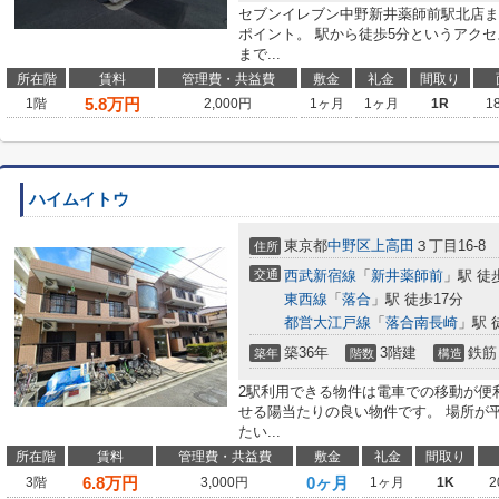
セブンイレブン中野新井薬師前駅北店‎
ポイント。 駅から徒歩5分というアク
まで...
所在階
賃料
管理費・共益費
敷金
礼金
間取り
5.8
万円
1階
2,000円
1ヶ月
1ヶ月
1R
1
ハイムイトウ
東京都
中野区
上高田
３丁目16-8
住所
交通
西武新宿線
「
新井薬師前
」駅 徒
東西線
「
落合
」駅 徒歩17分
都営大江戸線
「
落合南長崎
」駅 
築36年
3階建
鉄筋
築年
階数
構造
2駅利用できる物件は電車での移動が便
せる陽当たりの良い物件です。 場所が
たい...
所在階
賃料
管理費・共益費
敷金
礼金
間取り
6.8
万円
0ヶ月
3階
3,000円
1ヶ月
1K
2