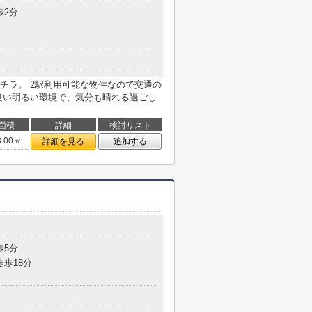
歩2分
チラ。 2駅利用可能な物件なので交通の
良い明るい環境で、気分も晴れる過ごし
面積
詳細
検討リスト
8.00㎡
詳細を見る
追加する
歩5分
徒歩18分