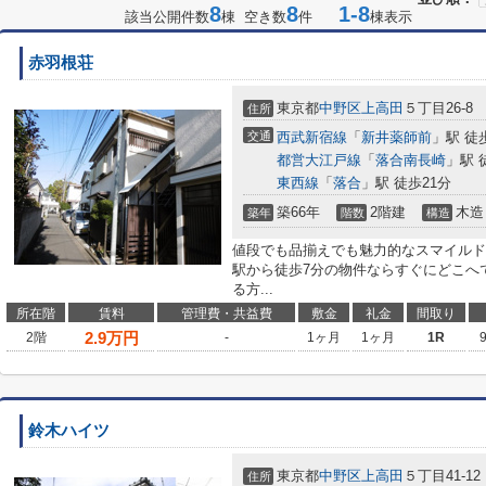
8
8
1-8
該当公開件数
棟 空き数
件
棟表示
赤羽根荘
東京都
中野区
上高田
５丁目26-8
住所
交通
西武新宿線
「
新井薬師前
」駅 徒
都営大江戸線
「
落合南長崎
」駅 
東西線
「
落合
」駅 徒歩21分
築66年
2階建
木造
築年
階数
構造
値段でも品揃えでも魅力的なスマイルドラ
駅から徒歩7分の物件ならすぐにどこへ
る方...
所在階
賃料
管理費・共益費
敷金
礼金
間取り
2.9
万円
2階
-
1ヶ月
1ヶ月
1R
鈴木ハイツ
東京都
中野区
上高田
５丁目41-12
住所