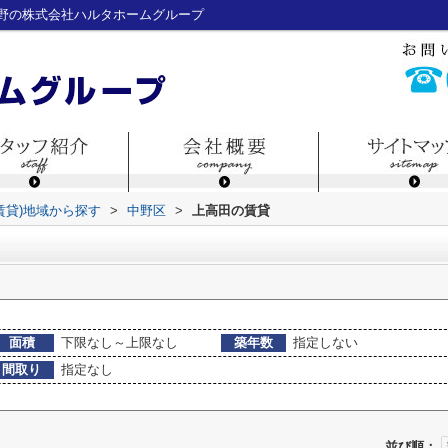
野の株式会社ハルタホームグループ
(賃貸)地域から探す
>
中野区
>
上高田の賃貸
面積
下限なし～上限なし
築年数
指定しない
間取り
指定なし
並び順：