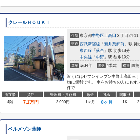
クレールＨＯＵＫＩ
東京都
中野区
上高田
３丁目24-11
住所
交通
西武新宿線
「
新井薬師前
」駅 徒
東西線
「
落合
」駅 徒歩18分
中央線
「
中野
」駅 徒歩19分
築34年
4階建
鉄筋
築年
階数
構造
近くにはセブンイレブン中野上高田三丁
物に便利です。 車をお持ちの方にもオ
件で...
所在階
賃料
管理費・共益費
敷金
礼金
間取り
7.1
万円
0ヶ月
4階
3,000円
1ヶ月
1K
2
ベルメゾン薬師