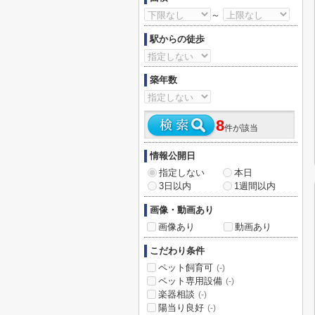
～
駅からの徒歩
築年数
8
件が該当
情報公開日
指定しない
本日
3日以内
1週間以内
画像・動画あり
画像あり
動画あり
こだわり条件
ペット飼育可
(-)
ペット専用設備
(-)
楽器相談
(-)
陽当り良好
(-)