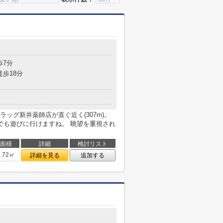
歩7分
徒歩18分
ッグ新井薬師店が直ぐ近く(307m)。
でも遊びに行けますね。 眺望を重視され
面積
詳細
検討リスト
9.72㎡
詳細を見る
追加する