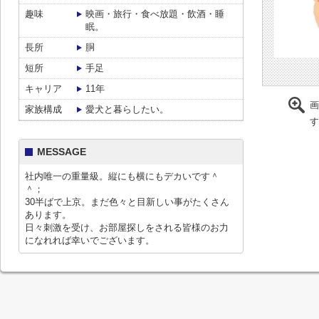
趣味
映画・旅行・食べ放題・飲酒・睡
眠。
長所
胴
短所
手足
キャリア
11年
画
家族構成
愛犬と暮らしたい。
す
MESSAGE
社内唯一の重量級。縦にも横にもデカいです＾
＾；
30半ばで上京。まだ色々と目新しい事がたくさん
あります。
日々刺激を受け、お部屋探しをされる皆様のお力
になれれば幸いでございます。