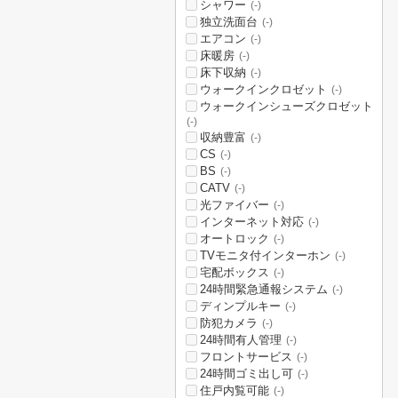
シャワー
(-)
独立洗面台
(-)
エアコン
(-)
床暖房
(-)
床下収納
(-)
ウォークインクロゼット
(-)
ウォークインシューズクロゼット
(-)
収納豊富
(-)
CS
(-)
BS
(-)
CATV
(-)
光ファイバー
(-)
インターネット対応
(-)
オートロック
(-)
TVモニタ付インターホン
(-)
宅配ボックス
(-)
24時間緊急通報システム
(-)
ディンプルキー
(-)
防犯カメラ
(-)
24時間有人管理
(-)
フロントサービス
(-)
24時間ゴミ出し可
(-)
住戸内覧可能
(-)