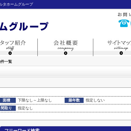
ルタホームグループ
物件一覧
面積
下限なし～上限なし
築年数
指定しない
間取り
指定なし
フリーワード検索