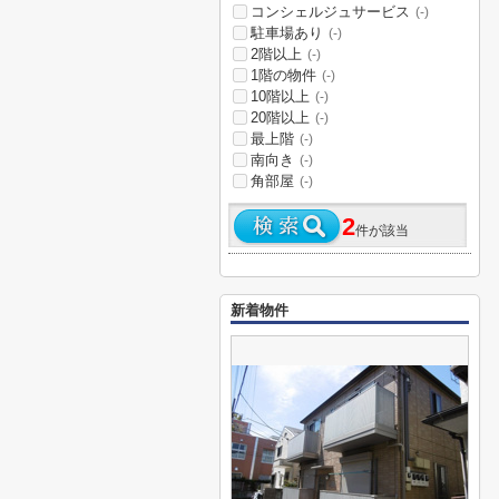
コンシェルジュサービス
(-)
駐車場あり
(-)
2階以上
(-)
1階の物件
(-)
10階以上
(-)
20階以上
(-)
最上階
(-)
南向き
(-)
角部屋
(-)
2
件が該当
新着物件