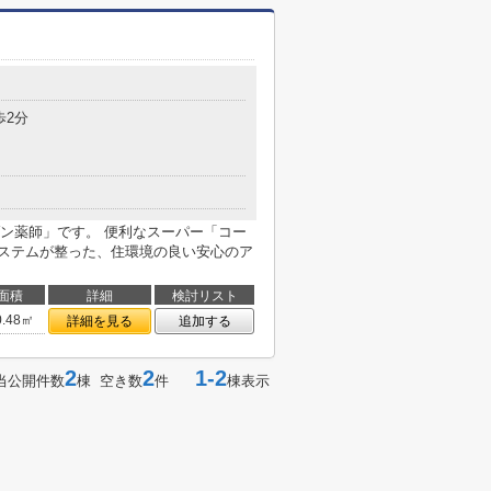
歩2分
ン薬師」です。 便利なスーパー「コー
システムが整った、住環境の良い安心のア
面積
詳細
検討リスト
0.48㎡
詳細を見る
追加する
2
2
1-2
当公開件数
棟 空き数
件
棟表示