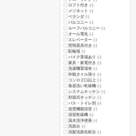
ロフト付き
(-)
メゾネット
(-)
ベランダ
(-)
バルコニー
(-)
ルーフバルコニー
(-)
オール電化
(-)
エレベーター
(-)
照明器具付き
(-)
駐輪場
(-)
バイク置場あり
(-)
家具・家電付き
(-)
洗濯機置場有
(-)
外観タイル張り
(-)
コンロ２口以上
(-)
食器洗い乾燥機
(-)
システムキッチン
(-)
対面式キッチン
(-)
バス・トイレ別
(-)
追焚機能浴室
(-)
浴室乾燥機
(-)
温水洗浄便座
(-)
洗面台
(-)
洗髪洗面化粧台
(-)