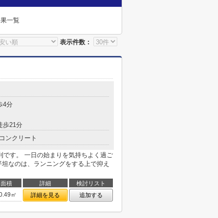
結果一覧
表示件数：
歩4分
徒歩21分
コンクリート
利です。 一日の始まりを気持ちよく過ご
平坦なのは、ランニングをする上で抑え
面積
詳細
検討リスト
0.49㎡
詳細を見る
追加する