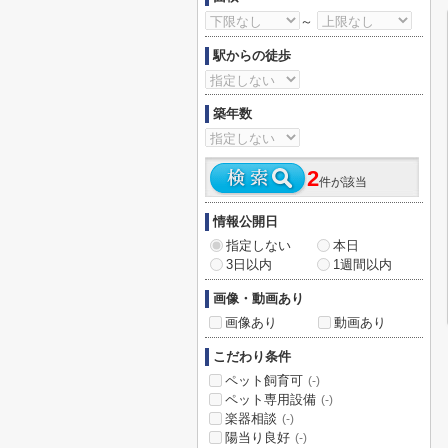
～
駅からの徒歩
築年数
2
件が該当
情報公開日
指定しない
本日
3日以内
1週間以内
画像・動画あり
画像あり
動画あり
こだわり条件
ペット飼育可
(-)
ペット専用設備
(-)
楽器相談
(-)
陽当り良好
(-)