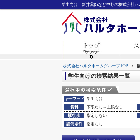
学生向け｜新井薬師など中野の株式会社ハ
株式会社ハルタホームグループTOP
>
学生向けの検索結果一覧
キーワード
学生向け
賃料
下限なし～上限なし
駅徒歩
指定しない
設備条件
指定なし