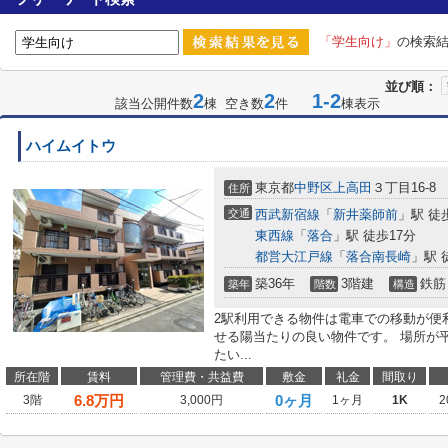
「学生向け」
の検索
並び順：
2
2
1-2
該当公開件数
棟 空き数
件
棟表示
ハイムイトウ
東京都
中野区
上高田
３丁目16-8
住所
交通
西武新宿線
「
新井薬師前
」駅 徒
東西線
「
落合
」駅 徒歩17分
都営大江戸線
「
落合南長崎
」駅 
築36年
3階建
鉄筋
築年
階数
構造
2駅利用できる物件は電車での移動が便
せる陽当たりの良い物件です。 場所が
たい...
所在階
賃料
管理費・共益費
敷金
礼金
間取り
6.8
万円
0ヶ月
3階
3,000円
1ヶ月
1K
2