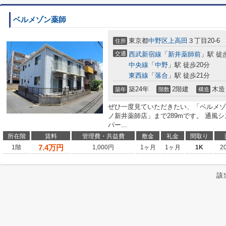
ベルメゾン薬師
東京都
中野区
上高田
３丁目20-6
住所
交通
西武新宿線
「
新井薬師前
」駅 徒
中央線
「
中野
」駅 徒歩20分
東西線
「
落合
」駅 徒歩21分
築24年
2階建
木造
築年
階数
構造
ぜひ一度見ていただきたい、「ベルメゾ
ノ新井薬師店」まで289mです。 通風
パー...
所在階
賃料
管理費・共益費
敷金
礼金
間取り
7.4
万円
1階
1,000円
1ヶ月
1ヶ月
1K
2
該