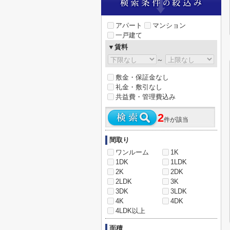
アパート
マンション
一戸建て
▼賃料
～
敷金・保証金なし
礼金・敷引なし
共益費・管理費込み
2
件が該当
間取り
ワンルーム
1K
1DK
1LDK
2K
2DK
2LDK
3K
3DK
3LDK
4K
4DK
4LDK以上
面積