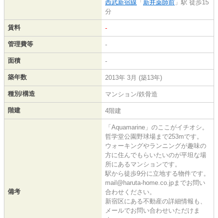
西武新宿線
「
新井薬師前
」駅 徒歩15
分
賃料
-
管理費等
-
面積
-
築年数
2013年 3月 (築13年)
種別/構造
マンション/鉄骨造
階建
4階建
「Aquamarine」のここがイチオシ。
哲学堂公園野球場まで253mです。
ウォーキングやランニングが趣味の
方に住んでもらいたいのが平坦な場
所にあるマンションです。
駅から徒歩9分に立地する物件です。
mail@haruta-home.co.jpまでお問い
備考
合わせください。
新宿区にある不動産の詳細情報も、
メールでお問い合わせいただけま