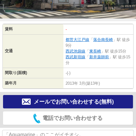
賃料
-
都営大江戸線
「
落合南長崎
」駅 徒歩
9分
交通
西武池袋線
「
東長崎
」駅 徒歩15分
西武新宿線
「
新井薬師前
」駅 徒歩15
分
間取り(面積)
-(-)
築年月
2013年 3月(築13年)
メールでお問い合わせする(無料)
電話でお問い合わせする
「Aquamarine」のここがイチオシ。