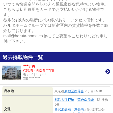
いつでも快適空間を味わえる通風良好な気持ちよい物件。
こちらは初期費用をカードでお支払いいただける物件で
す。
徒歩3分以内の場所にバス停があり、アクセス便利です。
ハルタホームグループでは新宿区内の賃貸情報を多数ご紹
介しております。
mail@haruta-home.co.jpにてご要望やこだわりなどお申し
付け下さい。
過去掲載物件一覧
***
万円
(管理費・共益費 ***円)
敷：***｜礼：***
2階 / *** / ***
所在地
東京都
新宿区
西落合
２丁目14-18
都営大江戸線
「
落合南長崎
」駅 徒歩
9分
交通
西武池袋線
「
東長崎
」駅 徒歩15分