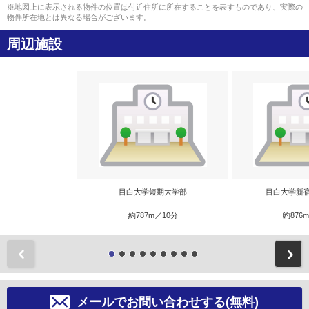
※地図上に表示される物件の位置は付近住所に所在することを表すものであり、実際の
物件所在地とは異なる場合がございます。
周辺施設
目白大学短期大学部
目白大学新
約787m／10分
約876
前
メールでお問い合わせする(無料)