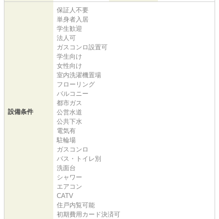
保証人不要
単身者入居
学生歓迎
法人可
ガスコンロ設置可
学生向け
女性向け
室内洗濯機置場
フローリング
バルコニー
都市ガス
設備条件
公営水道
公共下水
電気有
駐輪場
ガスコンロ
バス・トイレ別
洗面台
シャワー
エアコン
CATV
住戸内覧可能
初期費用カード決済可