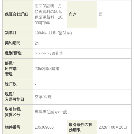
初回保証料 月
額総賃料の50％
保証会社詳細
向き
西
保証更新料 10,
000円/年
築年月
1994年 11月 (築31年)
契約期間
2年
種別/構造
アパート/鉄骨造
部屋/
所在階/
205/2階/3階建
階建
総戸数
-
現況/
空家/即時
入居可能日
取引態様/
専属専任媒介/一般
賃貸区分
取引条件の有
物件番号
105369085
2026年08月20日
効期限