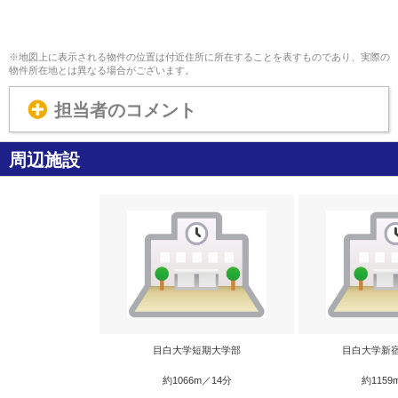
※地図上に表示される物件の位置は付近住所に所在することを表すものであり、実際の
物件所在地とは異なる場合がございます。
担当者のコメント
周辺施設
目白大学短期大学部
目白大学新
約1066m／14分
約1159