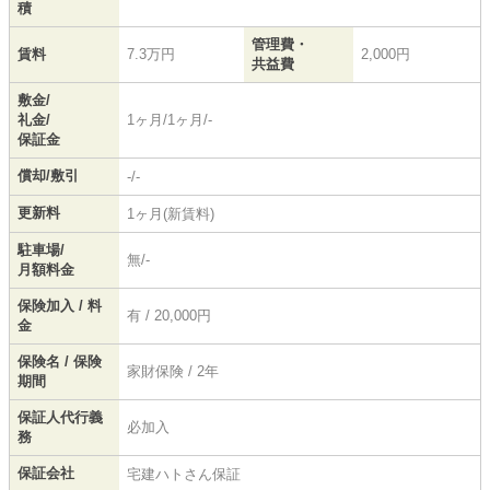
積
管理費・
賃料
7.3万円
2,000円
共益費
敷金/
礼金/
1ヶ月/1ヶ月/-
保証金
償却/敷引
-/-
更新料
1ヶ月(新賃料)
駐車場/
無/-
月額料金
保険加入 / 料
有 / 20,000円
金
保険名 / 保険
家財保険 / 2年
期間
保証人代行義
必加入
務
保証会社
宅建ハトさん保証