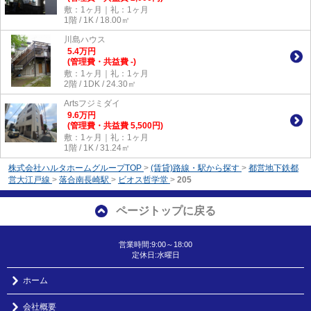
敷：1ヶ月｜礼：1ヶ月
1階 / 1K / 18.00㎡
川島ハウス
5.4
万
円
(管理費・共益費 -)
敷：1ヶ月｜礼：1ヶ月
2階 / 1DK / 24.30㎡
Artsフジミダイ
9.6
万
円
(管理費・共益費 5,500円)
敷：1ヶ月｜礼：1ヶ月
1階 / 1K / 31.24㎡
株式会社ハルタホームグループTOP
>
(賃貸)路線・駅から探す
>
都営地下鉄都
営大江戸線
>
落合南長崎駅
>
ビオス哲学堂
>
205
ページトップに戻る
営業時間:9:00～18:00
定休日:水曜日
ホーム
会社概要