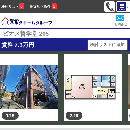
0
1
検討リスト
最近見た物件
お問合せ
ビオス哲学堂 205
賃料
7.3
万円
検討リストに追加
1/18
2/18