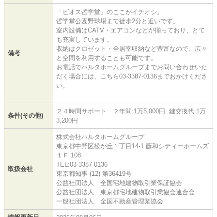
「ビオス哲学堂」のここがイチオシ。
哲学堂公園野球場まで徒歩2分と近いです。
室内設備はCATV・エアコンなどが揃っており、とて
も充実しています。
収納はクロゼット・全居室収納など豊富なので、広々
備考
と空間を利用することも可能です。
お電話でハルタホームグループまでお問い合わせいた
だく場合には、こちら03-3387-0136までおかけくださ
い。
２４時間サポート ２年間:1万5,000円 鍵交換代:1万
条件(その他)
3,200円
株式会社ハルタホームグループ
東京都中野区松が丘１丁目14-1 藤和シティーホームズ
１Ｆ 108
TEL:03-3387-0136
取扱会社
東京都知事 (12) 第36419号
公益社団法人 全国宅地建物取引業保証協会
公益社団法人 東京都宅地建物取引業協会連合会
一般社団法人 全国不動産管理業協会