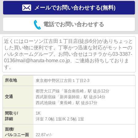
メールでお問い合わせする(無料)
電話でお問い合わせする
近くにはローソン江古田１丁目店(徒歩6分)がありちょっと
した買い物に便利です。丁寧かつ迅速な対応がモットーの
ハルタホームグループ。お問い合せはコチラから03-3387-
0136/mail@haruta-home.co.jp、ご連絡お待ちしておりま
す。
所在地
東京都
中野区
江古田
１丁目2-3
都営大江戸線
「
落合南長崎
」駅 徒歩12分
交通
西武新宿線
「
新井薬師前
」駅 徒歩14分
西武池袋線
「
東長崎
」駅 徒歩17分
間取り/
1K
詳細
洋室 7.0帖 1室
/
K 2.5帖 1室
面積/
バルコニー面
22.87㎡/-