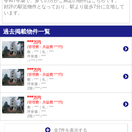
令和7年築で、多くの方がご満足の物件はこちらです。
好評の駅近物件となっており、駅より徒歩7分に立地して
います。
過去掲載物件一覧
***
万円
(管理費・共益費 ***円)
敷：***｜礼：***
坪単価：***
- / *** / ***
***
万円
(管理費・共益費 ***円)
敷：***｜礼：***
坪単価：***
2階 / *** / ***
***
万円
(管理費・共益費 ***円)
敷：***｜礼：***
坪単価：***
2階 / *** / ***
全7件を表示する