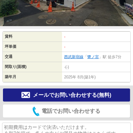
賃料
-
坪単価
-
交通
西武新宿線
「
鷺ノ宮
」駅 徒歩7分
間取り(面積)
-(-)
築年月
2025年 8月(築1年)
メールでお問い合わせする(無料)
電話でお問い合わせする
初期費用はカードで決済いただけます。