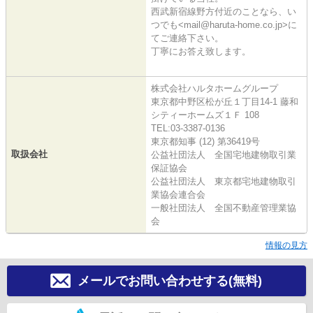
西武新宿線野方付近のことなら、い
つでも<mail@haruta-home.co.jp>に
てご連絡下さい。
丁寧にお答え致します。
株式会社ハルタホームグループ
東京都中野区松が丘１丁目14-1 藤和
シティーホームズ１Ｆ 108
TEL:03-3387-0136
東京都知事 (12) 第36419号
取扱会社
公益社団法人 全国宅地建物取引業
保証協会
公益社団法人 東京都宅地建物取引
業協会連合会
一般社団法人 全国不動産管理業協
会
情報の見方
メールでお問い合わせする(無料)