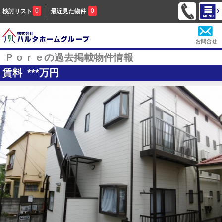
0
0
検討リスト
最近見た物件
お問合せ
Ｐｏｒｅの過去掲載物件情報
賃料
***
万円