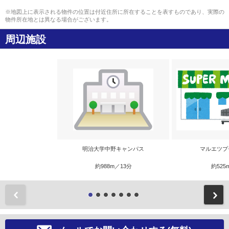
※地図上に表示される物件の位置は付近住所に所在することを表すものであり、実際の
物件所在地とは異なる場合がございます。
周辺施設
明治大学中野キャンパス
マルエツプ
約988m／13分
約525
前