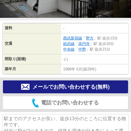
賃料
-
西武新宿線
「
野方
」駅 徒歩13分
交通
総武線
「
高円寺
」駅 徒歩16分
中央線
「
中野
」駅 徒歩21分
間取り(面積)
-(-)
築年月
1998年 5月(築28年)
メールでお問い合わせする(無料)
電話でお問い合わせする
駅までのアクセスが良い、徒歩13分のところに位置する物
件です。
付近に駅が2つあるので、経路を用途や行き先によって選