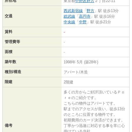
所在地
東京都
中野区
野方
２丁目22-11
西武新宿線
「
野方
」駅 徒歩13分
交通
総武線
「
高円寺
」駅 徒歩16分
中央線
「
中野
」駅 徒歩21分
賃料
-
管理費等
-
面積
-
築年数
1998年 5月 (築28年)
種別/構造
アパート/木造
階建
2階建
多くの方からご好評頂いているＰｏ
ｒｅのご紹介です。
こちらの物件はアパートです。
駅までのアクセスが良い、徒歩13分
のところに位置する物件です。
初期費用のカード決済ができます。
備考
丁寧かつ迅速に対応する事を常に心
掛けている当社。