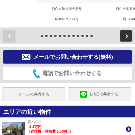
目白大学短期大学部
目白大学新
約1051m／14分
約1084
前
メールでお問い合わせする(無料)
電話でお問い合わせする
メールで共有する
LINEで共有する
エリアの近い物件
森ハウス
4.4
万
円
(管理費・共益費 1,000円)