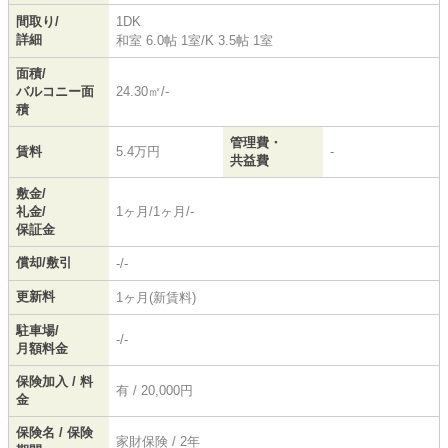
間取り/
1DK
詳細
和室 6.0帖 1室
/
K 3.5帖 1室
面積/
バルコニー面
24.30㎡/-
積
管理費・
賃料
5.4万円
-
共益費
敷金/
礼金/
1ヶ月/1ヶ月/-
保証金
償却/敷引
-/-
更新料
1ヶ月(新賃料)
駐車場/
-/-
月額料金
保険加入 / 料
有 / 20,000円
金
保険名 / 保険
家財保険 / 2年