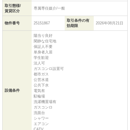
取引態様/
専属専任媒介/一般
賃貸区分
取引条件の有
物件番号
25151867
2026年08月21日
効期限
陽当り良好
閑静な住宅地
保証人不要
単身者入居
学生歓迎
法人可
ガスコンロ設置可
都市ガス
公営水道
公共下水
設備条件
電気有
駐輪場
洗濯機置場有
ガスコンロ
洗面台
シャワー
エアコン
CATV