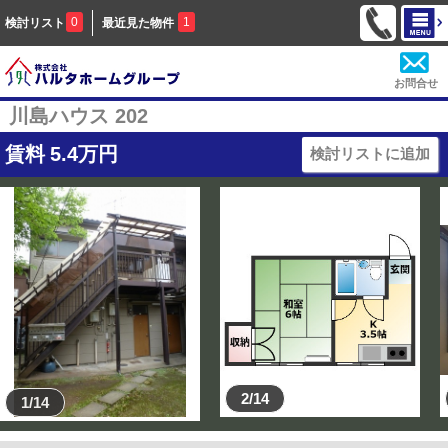
0
1
検討リスト
最近見た物件
お問合せ
川島ハウス 202
賃料
5.4
万円
検討リストに追加
2/14
1/14