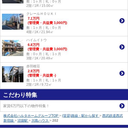
敷：1ヶ月｜礼：0ヶ月
2階 / 1R / 15.00㎡
クレールＨＯＵＫＩ
7.1
万
円
(管理費・共益費 3,000円)
敷：1ヶ月｜礼：0ヶ月
4階 / 1K / 21.94㎡
ハイムイトウ
6.8
万
円
(管理費・共益費 3,000円)
敷：0ヶ月｜礼：1ヶ月
3階 / 1K / 20.49㎡
赤羽根荘
2.9
万
円
(管理費・共益費 -)
敷：1ヶ月｜礼：1ヶ月
2階 / 1R / 9.72㎡
こだわり特集
家賃6万円以下の物件特集！
株式会社ハルタホームグループTOP
>
(賃貸)路線・駅から探す
>
西武鉄道西武
新宿線
>
沼袋駅
>
川島ハウス
>
202