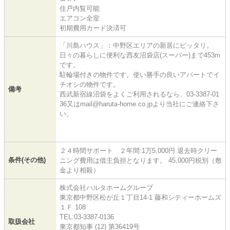
住戸内覧可能
エアコン全室
初期費用カード決済可
「川島ハウス」：中野区エリアの新居にピッタリ。
日々の暮らしに便利な西友沼袋店(スーパー)まで453m
です。
駐輪場付きの物件です。使い勝手の良いアパートでイ
チオシの物件です。
備考
西武新宿線沼袋をよくご利用されるなら、03-3387-01
36又はmail@haruta-home.co.jpより当社にご連絡下さ
い。
２４時間サポート ２年間:1万5,000円 退去時クリー
条件(その他)
ニング費用は借主負担となります。 45,000円税別（敷
金より相殺）
株式会社ハルタホームグループ
東京都中野区松が丘１丁目14-1 藤和シティーホームズ
１Ｆ 108
TEL:03-3387-0136
取扱会社
東京都知事 (12) 第36419号