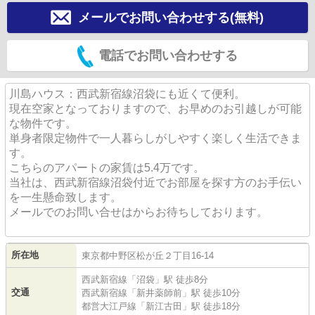
メールでお問い合わせする(無料)
電話でお問い合わせする
川島ハウス：西武新宿線沼袋にも近くて便利。
現在空家となっておりますので、お早めのお引越しが可能
な物件です。
単身者限定物件で一人暮らしがしやすく楽しく生活できま
す。
こちらのアパートの家賃は5.4万です。
当社は、西武新宿線沼袋付近でお部屋を探す方のお手伝い
を一生懸命致します。
メールでのお問い合せは
からお待ちしております。
所在地
東京都
中野区
松が丘
２丁目16-14
西武新宿線
「
沼袋
」駅 徒歩8分
交通
西武新宿線
「
新井薬師前
」駅 徒歩10分
都営大江戸線
「
新江古田
」駅 徒歩18分