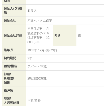
期間
保証人代行義
必加入
務
保証会社
宅建ハトさん保証
初回保証料 月
額総賃料の50％
保証会社詳細
向き
南
保証更新料 10,
000円/年
築年月
1963年 12月 (築62年)
契約期間
2年
種別/構造
アパート/木造
部屋/
所在階/
202/2階/2階建
階建
総戸数
-
現況/
空家/即時
入居可能日