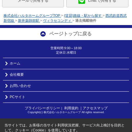
メールで共有する
LINEで共有する
株式会社ハルタホームグループTOP
>
(賃貸)路線・駅から探す
>
西武鉄道西武
新宿線
>
新井薬師前駅
>
ヴィラセコンディ
>
過去掲載物件
ページトップに戻る
営業時間:9:00～18:00
定休日:水曜日
ホーム
会社概要
お問い合わせ
PCサイト
プライバシーポリシー
利用規約
｜アクセスマップ
｜
Copyright(c) 株式会社ハルタホームグループ All rights reserved.
当サイトでは、お客様の当サイト利用状況把握、サービス向上検討を目的と
して、クッキー（Cookie）を使用しています。