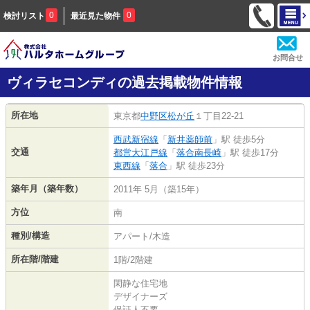
0
0
検討リスト
最近見た物件
お問合せ
ヴィラセコンディの過去掲載物件情報
所在地
東京都
中野区
松が丘
１丁目22-21
西武新宿線
「
新井薬師前
」駅 徒歩5分
交通
都営大江戸線
「
落合南長崎
」駅 徒歩17分
東西線
「
落合
」駅 徒歩23分
築年月（築年数）
2011年 5月（築15年）
方位
南
種別/構造
アパート/木造
所在階/階建
1階/2階建
閑静な住宅地
デザイナーズ
保証人不要