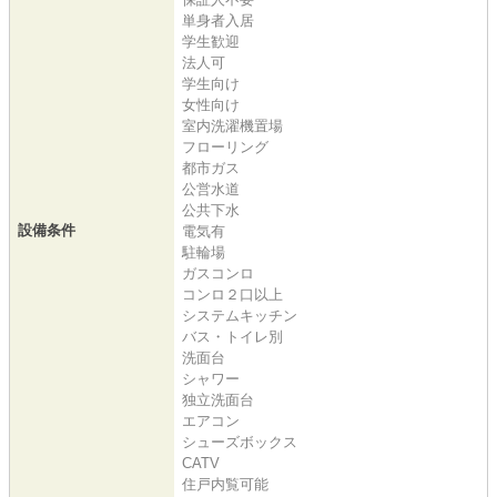
単身者入居
学生歓迎
法人可
学生向け
女性向け
室内洗濯機置場
フローリング
都市ガス
公営水道
公共下水
設備条件
電気有
駐輪場
ガスコンロ
コンロ２口以上
システムキッチン
バス・トイレ別
洗面台
シャワー
独立洗面台
エアコン
シューズボックス
CATV
住戸内覧可能