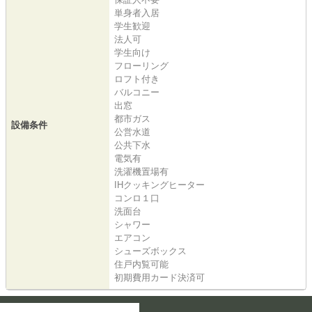
単身者入居
学生歓迎
法人可
学生向け
フローリング
ロフト付き
バルコニー
出窓
都市ガス
設備条件
公営水道
公共下水
電気有
洗濯機置場有
IHクッキングヒーター
コンロ１口
洗面台
シャワー
エアコン
シューズボックス
住戸内覧可能
初期費用カード決済可