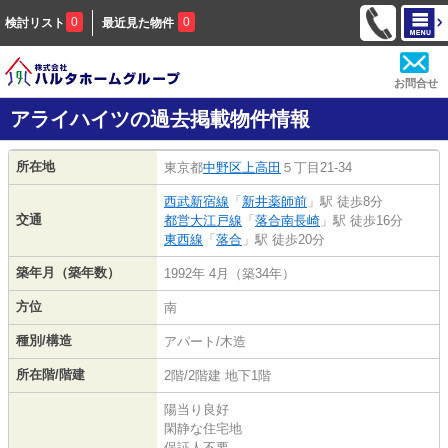
0
0
検討リスト
最近見た物件
お問合せ
アライハイツの過去掲載物件情報
所在地
東京都
中野区
上高田
５丁目21-34
西武新宿線
「
新井薬師前
」駅 徒歩8分
交通
都営大江戸線
「
落合南長崎
」駅 徒歩16分
東西線
「
落合
」駅 徒歩20分
築年月（築年数）
1992年 4月（築34年）
方位
南
種別/構造
アパート/木造
所在階/階建
2階/2階建 地下1階
陽当り良好
閑静な住宅地
保証人不要