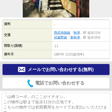
賃料
-
西武池袋線
「
秋津
」駅 徒歩11分
交通
武蔵野線
「
新秋津
」駅 徒歩16分
間取り(面積)
-(-)
築年月
1987年 11月(築38年)
メールでお問い合わせする(無料)
電話でお問い合わせする
「山﨑コーポ」のここがイチオシ。
この物件は駅まで徒歩11分の立地です。
こちらの物件では初期費用をカードでお支払いいただけま