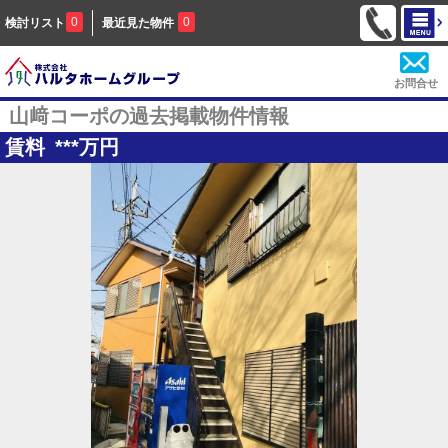
0
0
検討リスト
最近見た物件
お問合せ
山﨑コーポの過去掲載物件情報
賃料
***
万円