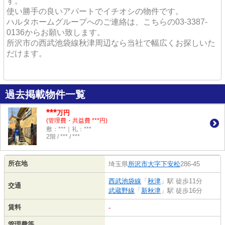
す。
使い勝手の良いアパートでイチオシの物件です。
ハルタホームグループへのご連絡は、こちらの03-3387-
0136からお願い致します。
所沢市の西武池袋線秋津周辺なら当社で幅広くお探しいた
だけます。
過去掲載物件一覧
***
万円
(管理費・共益費 ***円)
敷：***｜礼：***
2階 / *** / ***
所在地
埼玉県
所沢市
大字下安松
286-45
西武池袋線
「
秋津
」駅 徒歩11分
交通
武蔵野線
「
新秋津
」駅 徒歩16分
賃料
-
管理費等
-