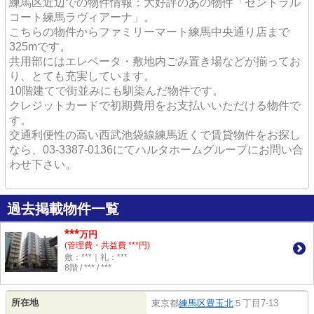
練馬区近辺での物件情報：大好評のあの物件「セントラル
コート練馬ラヴィアーナ」。
こちらの物件からファミリーマート練馬中央通り店まで
325mです。
共用部にはエレベータ・敷地内ごみ置き場などが揃ってお
り、とても充実しています。
10階建てで街並みにも馴染んだ物件です。
クレジットカードで初期費用をお支払いいただける物件で
す。
交通利便性の高い西武池袋線練馬近くで賃貸物件をお探し
なら、03-3387-0136にてハルタホームグループにお問い合
わせ下さい。
過去掲載物件一覧
***
万円
(管理費・共益費 ***円)
敷：***｜礼：***
8階 / *** / ***
所在地
東京都
練馬区
豊玉北
５丁目7-13