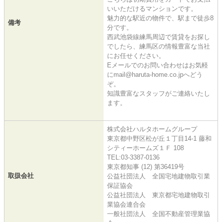
いいただけるマンションです。
魅力的な駅近の物件で、駅まで徒歩8
備考
分です。
西武池袋線練馬周辺で賃貸をお探し
でしたら、練馬区の情報豊富な当社
にお任せください。
Eメールでのお問い合わせはお気軽
にmail@haruta-home.co.jpへどう
ぞ。
知識豊富なスタッフがご連絡いたし
ます。
株式会社ハルタホームグループ
東京都中野区松が丘１丁目14-1 藤和
シティーホームズ１Ｆ 108
TEL:03-3387-0136
東京都知事 (12) 第36419号
取扱会社
公益社団法人 全国宅地建物取引業
保証協会
公益社団法人 東京都宅地建物取引
業協会連合会
一般社団法人 全国不動産管理業協