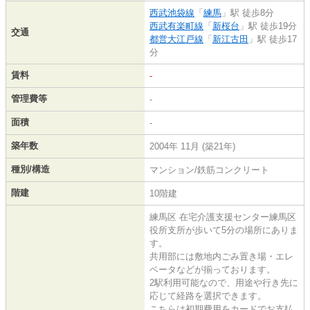
西武池袋線
「
練馬
」駅 徒歩8分
西武有楽町線
「
新桜台
」駅 徒歩19分
交通
都営大江戸線
「
新江古田
」駅 徒歩17
分
賃料
-
管理費等
-
面積
-
築年数
2004年 11月 (築21年)
種別/構造
マンション/鉄筋コンクリート
階建
10階建
練馬区 在宅介護支援センター練馬区
役所支所が歩いて5分の場所にありま
す。
共用部には敷地内ごみ置き場・エレ
ベータなどが揃っております。
2駅利用可能なので、用途や行き先に
応じて経路を選択できます。
こちらは初期費用をカードでお支払