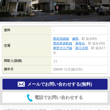
賃料
-
西武池袋線
「
練馬
」駅 徒歩8分
西武有楽町線
「
新桜台
」駅 徒歩19分
交通
都営大江戸線
「
新江古田
」駅 徒歩17
分
間取り(面積)
-(-)
築年月
2004年 11月(築21年)
メールでお問い合わせする(無料)
電話でお問い合わせする