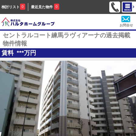
0
0
検討リスト
最近見た物件
お問合せ
セントラルコート練馬ラヴィアーナの過去掲載
物件情報
賃料
***
万円