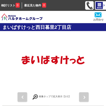
0
0
検討リスト
最近見た物件
お問合せ
まいばすけっと西日暮里2丁目店
前
次
画像タップで拡大表示【
1
/1】