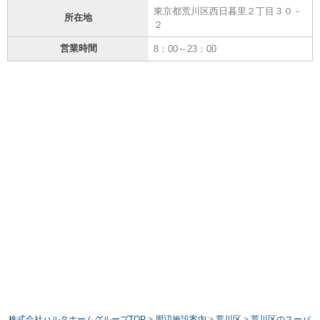
東京都荒川区西日暮里２丁目３０－
所在地
２
営業時間
8：00～23：00
株式会社ハルタホームグループTOP
>
周辺施設案内
>
荒川区
>
荒川区のスーパ