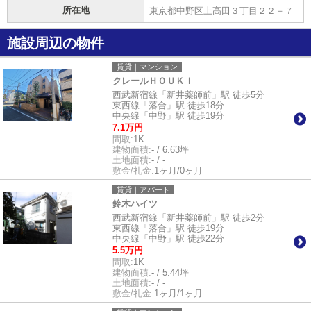
所在地
東京都中野区上高田３丁目２２－７
施設周辺の物件
賃貸｜マンション
クレールＨＯＵＫＩ
西武新宿線「新井薬師前」駅 徒歩5分
東西線「落合」駅 徒歩18分
中央線「中野」駅 徒歩19分
7.1万円
間取:
1K
建物面積:
- / 6.63坪
土地面積:
- / -
敷金/礼金:
1ヶ月/0ヶ月
賃貸｜アパート
鈴木ハイツ
西武新宿線「新井薬師前」駅 徒歩2分
東西線「落合」駅 徒歩19分
中央線「中野」駅 徒歩22分
5.5万円
間取:
1K
建物面積:
- / 5.44坪
土地面積:
- / -
敷金/礼金:
1ヶ月/1ヶ月