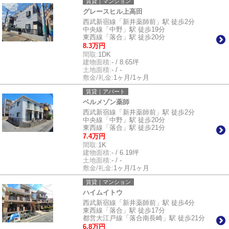
賃貸｜マンション
グレースヒル上高田
西武新宿線「新井薬師前」駅 徒歩2分
中央線「中野」駅 徒歩19分
東西線「落合」駅 徒歩20分
8.3万円
間取:
1DK
建物面積:
- / 8.65坪
土地面積:
- / -
敷金/礼金:
1ヶ月/1ヶ月
賃貸｜アパート
ベルメゾン薬師
西武新宿線「新井薬師前」駅 徒歩2分
中央線「中野」駅 徒歩20分
東西線「落合」駅 徒歩21分
7.4万円
間取:
1K
建物面積:
- / 6.19坪
土地面積:
- / -
敷金/礼金:
1ヶ月/1ヶ月
賃貸｜マンション
ハイムイトウ
西武新宿線「新井薬師前」駅 徒歩4分
東西線「落合」駅 徒歩17分
都営大江戸線「落合南長崎」駅 徒歩21分
6.8万円