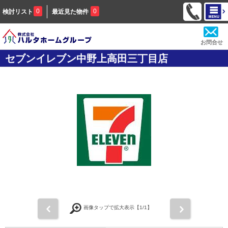
0
0
検討リスト
最近見た物件
お問合せ
セブンイレブン中野上高田三丁目店
前
次
画像タップで拡大表示【
1
/1】