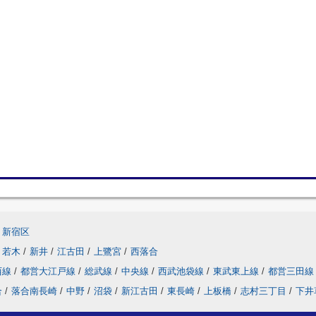
新宿区
若木
/
新井
/
江古田
/
上鷺宮
/
西落合
西線
/
都営大江戸線
/
総武線
/
中央線
/
西武池袋線
/
東武東上線
/
都営三田線
合
/
落合南長崎
/
中野
/
沼袋
/
新江古田
/
東長崎
/
上板橋
/
志村三丁目
/
下井