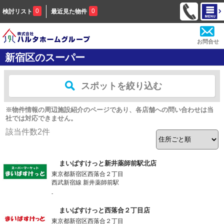
0
0
検討リスト
最近見た物件
お問合せ
新宿区のスーパー
スポットを絞り込む
※物件情報の周辺施設紹介のページであり、各店舗への問い合わせは当
社では対応できません。
該当件数
2
件
まいばすけっと新井薬師前駅北店
東京都新宿区西落合２丁目
西武新宿線 新井薬師前駅
-
まいばすけっと西落合２丁目店
東京都新宿区西落合２丁目